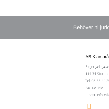
Behöver ni juri
AB Klarsprå
Birger Jarlsgatan
114 34 Stockh
Tel: 08-33 44 2
Fax: 08-458 11
E-post: info@kl
F