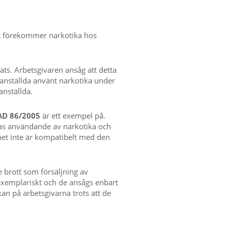
det förekommer narkotika hos
ats. Arbetsgivaren ansåg att detta
n anställda använt narkotika under
anställda.
AD 86/2005
är ett exempel på.
das användande av narkotika och
ghet inte är kompatibelt med den
 brott som försäljning av
b exemplariskt och de ansågs enbart
kan på arbetsgivarna trots att de