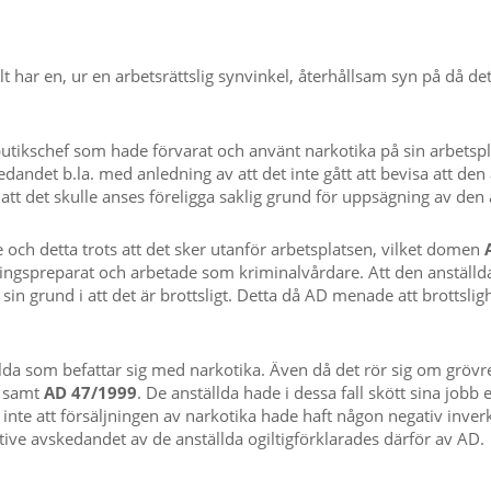
t har en, ur en arbetsrättslig synvinkel, återhållsam syn på då 
n butikschef som hade förvarat och använt narkotika på sin arbetspl
edandet b.la. med anledning av att det inte gått att bevisa att de
r att det skulle anses föreligga saklig grund för uppsägning av den 
och detta trots att det sker utanför arbetsplatsen, vilket domen
pningspreparat och arbetade som kriminalvårdare. Att den anställ
sin grund i att det är brottsligt. Detta då AD menade att brottsli
lda som befattar sig med narkotika. Även då det rör sig om grövre
samt
AD 47/1999
. De anställda hade i dessa fall skött sina job
 inte att försäljningen av narkotika hade haft någon negativ inver
tive avskedandet av de anställda ogiltigförklarades därför av AD.