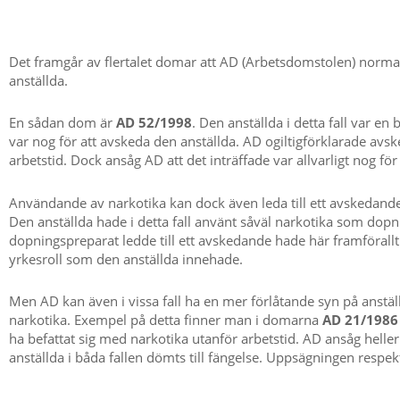
Det framgår av flertalet domar att AD (Arbetsdomstolen) normal
anställda.
En sådan dom är
AD 52/1998
. Den anställda i detta fall var e
var nog för att avskeda den anställda. AD ogiltigförklarade avsk
arbetstid. Dock ansåg AD att det inträffade var allvarligt nog fö
Användande av narkotika kan dock även leda till ett avskedande 
Den anställda hade i detta fall använt såväl narkotika som do
dopningspreparat ledde till ett avskedande hade här framförallt 
yrkesroll som den anställda innehade.
Men AD kan även i vissa fall ha en mer förlåtande syn på anstäl
narkotika. Exempel på detta finner man i domarna
AD 21/1986
ha befattat sig med narkotika utanför arbetstid. AD ansåg heller
anställda i båda fallen dömts till fängelse. Uppsägningen respek