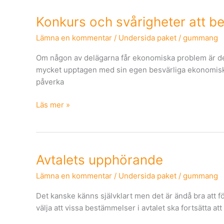
juridisk
person)
Konkurs
Konkurs och svårigheter att be
och
Lämna en kommentar
/
Undersida paket
/
gummang
svårigheter
att
Om någon av delägarna får ekonomiska problem är det 
betala
mycket upptagen med sin egen besvärliga ekonomiska s
skulder
påverka
Läs mer »
Avtalets
Avtalets upphörande
upphörande
Lämna en kommentar
/
Undersida paket
/
gummang
Det kanske känns självklart men det är ändå bra att fört
välja att vissa bestämmelser i avtalet ska fortsätta a