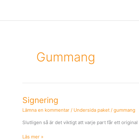
Hoppa
till
innehåll
Gummang
Signering
Signering
Lämna en kommentar
/
Undersida paket
/
gummang
Slutligen så är det viktigt att varje part får ett origina
Läs mer »