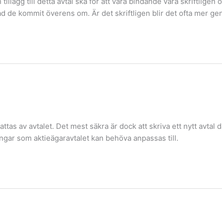
ch tillägg till detta avtal ska för att vara bindande vara skriftlig
 vad de kommit överens om. Är det skriftligen blir det ofta mer g
fattas av avtalet. Det mest säkra är dock att skriva ett nytt avta
ngar som aktieägaravtalet kan behöva anpassas till.