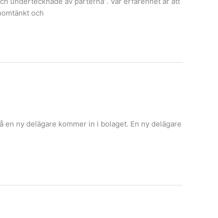
en och undertecknade av parterna”. Vår erfarenhet är att
enomtänkt och
l då en ny delägare kommer in i bolaget. En ny delägare