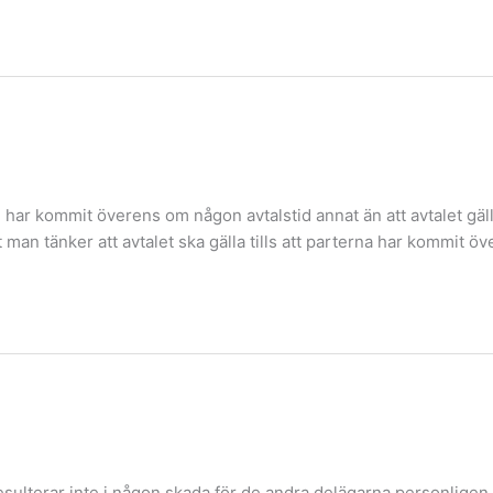
e har kommit överens om någon avtalstid annat än att avtalet gälle
 man tänker att avtalet ska gälla tills att parterna har kommit 
ulterar inte i någon skada för de andra delägarna personligen 