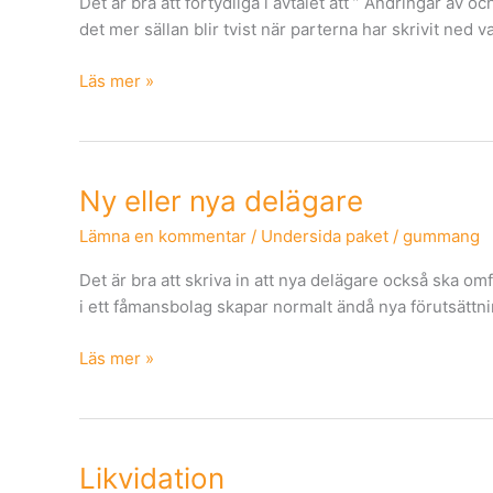
Det är bra att förtydliga i avtalet att ” Ändringar av o
det mer sällan blir tvist när parterna har skrivit ned
Läs mer »
Ny
Ny eller nya delägare
eller
Lämna en kommentar
/
Undersida paket
/
gummang
nya
delägare
Det är bra att skriva in att nya delägare också ska om
i ett fåmansbolag skapar normalt ändå nya förutsättni
Läs mer »
Likvidation
Likvidation