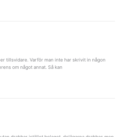
r tillsvidare. Varför man inte har skrivit in någon
överens om något annat. Så kan
utan drabbar istället bolaget, delägarna drabbas men