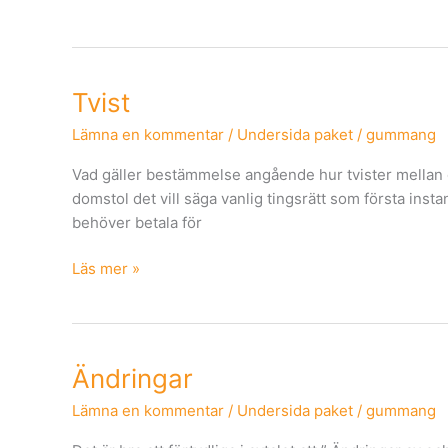
Tvist
Tvist
Lämna en kommentar
/
Undersida paket
/
gummang
Vad gäller bestämmelse angående hur tvister mellan del
domstol det vill säga vanlig tingsrätt som första inst
behöver betala för
Läs mer »
Ändringar
Ändringar
Lämna en kommentar
/
Undersida paket
/
gummang