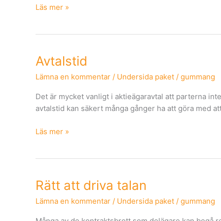
Läs mer »
Avtalstid
Avtalstid
Lämna en kommentar
/
Undersida paket
/
gummang
Det är mycket vanligt i aktieägaravtal att parterna int
avtalstid kan säkert många gånger ha att göra med att
Läs mer »
Rätt
Rätt att driva talan
att
Lämna en kommentar
/
Undersida paket
/
gummang
driva
talan
Många av de kontraktsbrott som delägare kan begå res