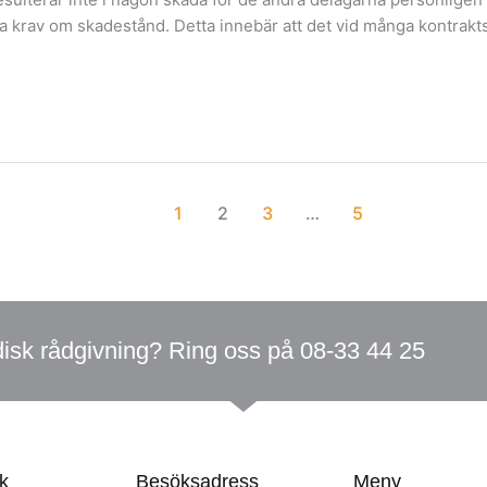
ställa krav om skadestånd. Detta innebär att det vid många kontra
1
2
3
…
5
disk rådgivning? Ring oss på 08-33 44 25
k
Besöksadress
Meny