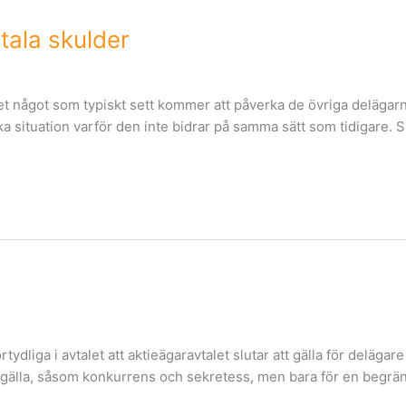
tala skulder
något som typiskt sett kommer att påverka de övriga delägarna 
ituation varför den inte bidrar på samma sätt som tidigare. Si
ydliga i avtalet att aktieägaravtalet slutar att gälla för delägar
tt gälla, såsom konkurrens och sekretess, men bara för en begräns