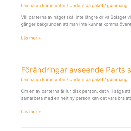
Lämna en kommentar
/
Undersida paket
/
gummang
Vill parterna av något skäl inte längre driva Bolaget v
gånger bakgrunden att man inte kunnat komma överens 
Läs mer »
Förändringar
Förändringar avseende Parts st
avseende
Lämna en kommentar
/
Undersida paket
/
gummang
Parts
styrelse
Om en av parterna är juridisk person, det vill säga att
(endast
samarbeta med en helt ny person kan det vara bra att
för
part
Läs mer »
som
är