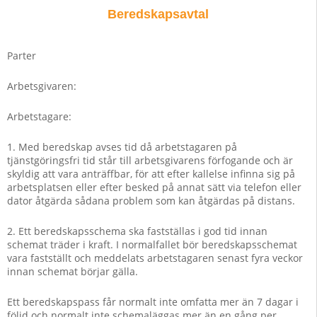
Beredskapsavtal
Parter
Arbetsgivaren:
Arbetstagare:
1. Med beredskap avses tid då arbetstagaren på
tjänstgöringsfri tid står till arbetsgivarens förfogande och är
skyldig att vara anträffbar, för att efter kallelse infinna sig på
arbetsplatsen eller efter besked på annat sätt via telefon eller
dator åtgärda sådana problem som kan åtgärdas på distans.
2. Ett beredskapsschema ska fastställas i god tid innan
schemat träder i kraft. I normalfallet bör beredskapsschemat
vara fastställt och meddelats arbetstagaren senast fyra veckor
innan schemat börjar gälla.
Ett beredskapspass får normalt inte omfatta mer än 7 dagar i
följd och normalt inte schemaläggas mer än en gång per