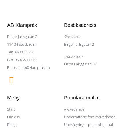
AB Klarspråk
Besöksadress
Birger Jarlsgatan 2​
Stockholm
114 34 Stockholm
Birger Jarlsgatan 2
Tel: 08-33 44 25
Trosa Kvarn
Fax: 08-458 11 08
Östra Långgatan 87
E-post: info@klarsprak.nu
F
a
c
Meny
Populära mallar
e
Start
Avskedande
b
Om oss
Underrättelse före avskedande
o
Blogg
Uppsägning – personliga skäl