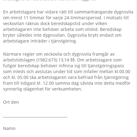
En arbetstagare har vidare rätt till sammanhängande dygnsvila
om minst 11 timmar för varje 24-timmarsperiod. I motsats till
veckovilan räknas dock beredskapstid under vilken
arbetstagaren inte behöver arbeta som vilotid. Beredskap
bryter således inte dygnsvilan. Dygnsvila bryts endast om
arbetstagare inträder i tjänstgöring.
Närmare regler om veckovila och dygnsvila framgår av
arbetstidslagen (1982:673) 13,14 §§. Om arbetstagare som
fullgör beredskap behöver infinna sig till tjänstgöringspass
som inleds och avslutas under tid som infaller mellan kl.00.00
och kl. 05.00 ska arbetstagaren vara befriad från tjänstgöring
fram till tidigast kl. 12.00 samma dag såvida inte detta medför
synnerlig olägenhet för verksamheten.
Ort den
___________________________________
Namn