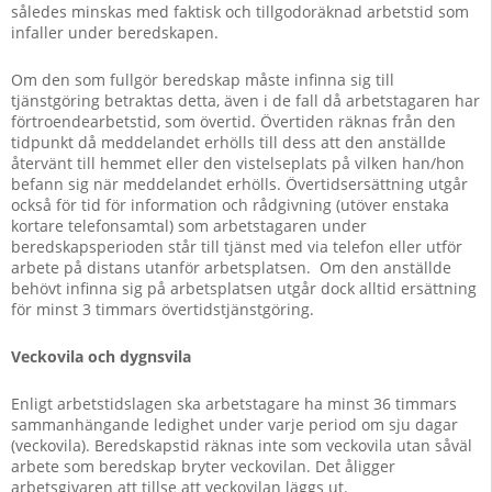
således minskas med faktisk och tillgodoräknad arbetstid som
infaller under beredskapen.
Om den som fullgör beredskap måste infinna sig till
tjänstgöring betraktas detta, även i de fall då arbetstagaren har
förtroendearbetstid, som övertid. Övertiden räknas från den
tidpunkt då meddelandet erhölls till dess att den anställde
återvänt till hemmet eller den vistelseplats på vilken han/hon
befann sig när meddelandet erhölls. Övertidsersättning utgår
också för tid för information och rådgivning (utöver enstaka
kortare telefonsamtal) som arbetstagaren under
beredskapsperioden står till tjänst med via telefon eller utför
arbete på distans utanför arbetsplatsen. Om den anställde
behövt infinna sig på arbetsplatsen utgår dock alltid ersättning
för minst 3 timmars övertidstjänstgöring.
Veckovila och dygnsvila
Enligt arbetstidslagen ska arbetstagare ha minst 36 timmars
sammanhängande ledighet under varje period om sju dagar
(veckovila). Beredskapstid räknas inte som veckovila utan såväl
arbete som beredskap bryter veckovilan. Det åligger
arbetsgivaren att tillse att veckovilan läggs ut.