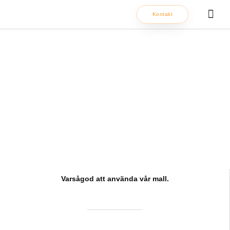
Hoppa
Kontakt
till
innehåll
Om oss
Beredskapsavtal
Varsågod att använda vår mall.