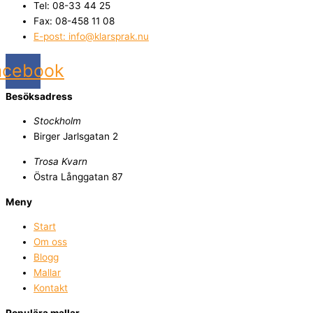
Tel: 08-33 44 25
Fax: 08-458 11 08
E-post: info@klarsprak.nu
acebook
Besöksadress
Stockholm
Birger Jarlsgatan 2
Trosa Kvarn
Östra Långgatan 87
Meny
Start
Om oss
Blogg
Mallar
Kontakt