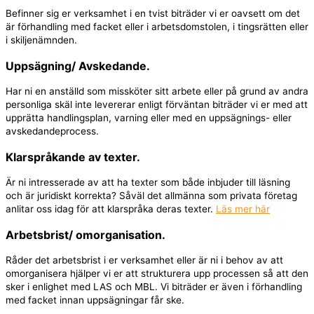
Befinner sig er verksamhet i en tvist biträder vi er oavsett om det
är förhandling med facket eller i arbetsdomstolen, i tingsrätten eller
i skiljenämnden.
Uppsägning/ Avskedande.
Har ni en anställd som missköter sitt arbete eller på grund av andra
personliga skäl inte levererar enligt förväntan biträder vi er med att
upprätta handlingsplan, varning eller med en uppsägnings- eller
avskedandeprocess.
Klarspråkande av texter.
Är ni intresserade av att ha texter som både inbjuder till läsning
och är juridiskt korrekta? Såväl det allmänna som privata företag
anlitar oss idag för att klarspråka deras texter.
Läs mer här
Arbetsbrist/ omorganisation.
Råder det arbetsbrist i er verksamhet eller är ni i behov av att
omorganisera hjälper vi er att strukturera upp processen så att den
sker i enlighet med LAS och MBL. Vi biträder er även i förhandling
med facket innan uppsägningar får ske.