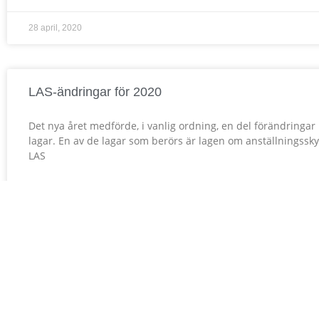
28 april, 2020
LAS-ändringar för 2020
Det nya året medförde, i vanlig ordning, en del förändringar 
lagar. En av de lagar som berörs är lagen om anställningssky
LAS
LÄS MER »
26 februari, 2020
Företag förlorade i tingsrätten – kunde ej påvisa rö
företagshemlig information