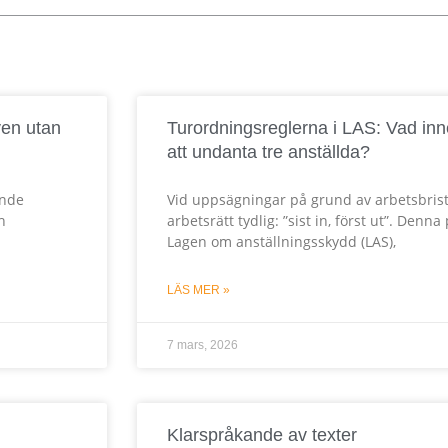
ven utan
Turordningsreglerna i LAS: Vad inn
S
S
att undanta tre anställda?
ande
Vid uppsägningar på grund av arbetsbrist
i
i
h
arbetsrätt tydlig: ”sist in, först ut”. Denn
Lagen om anställningsskydd (LAS),
d
d
LÄS MER »
7 mars, 2026
a
a
Klarspråkande av texter