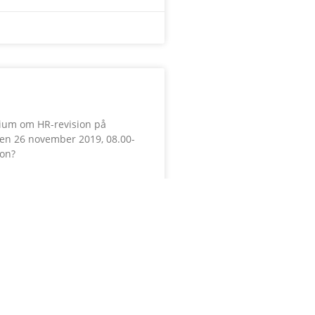
n
arium om HR-revision på
 den 26 november 2019, 08.00-
ion?
 mänskliga faktorn ligger
tals