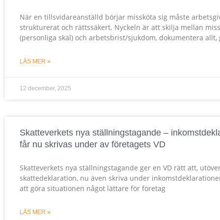
När en tillsvidareanställd börjar missköta sig måste arbetsg
strukturerat och rättssäkert. Nyckeln är att skilja mellan mi
(personliga skäl) och arbetsbrist/sjukdom, dokumentera allt,
LÄS MER »
12 december, 2025
Skatteverkets nya ställningstagande – inkomstdekl
får nu skrivas under av företagets VD
Skatteverkets nya ställningstagande ger en VD rätt att, utöve
skattedeklaration, nu även skriva under inkomstdeklarationen
att göra situationen något lättare för företag
LÄS MER »