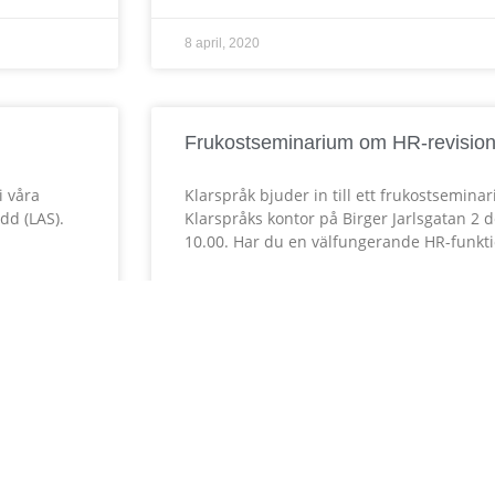
8 april, 2020
Frukostseminarium om HR-revisio
i våra
Klarspråk bjuder in till ett frukostsemin
dd (LAS).
Klarspråks kontor på Birger Jarlsgatan 2
10.00. Har du en välfungerande HR-funkt
LÄS MER »
31 oktober, 2019
jning av
Datainspektionens rapport visar att
bakom mer än hälften av alla tusen