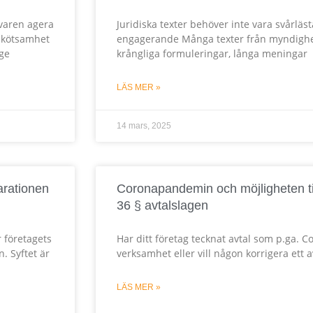
ivaren agera
Juridiska texter behöver inte vara svårläst
sskötsamhet
engagerande Många texter från myndighet
 ge
krångliga formuleringar, långa meningar
LÄS MER »
14 mars, 2025
arationen
Coronapandemin och möjligheten till
36 § avtalslagen
r företagets
Har ditt företag tecknat avtal som p.ga. C
. Syftet är
verksamhet eller vill någon korrigera ett
LÄS MER »