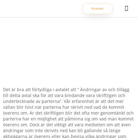
Hoppa
Kontakt
till
innehåll
Om oss
Ändringar
Det är bra att förtydliga i avtalet att ” Ändringar av och tillägg
till detta avtal ska för att vara bindande vara skriftligen och
undertecknade av parterna”. Vår erfarenhet är att det mer
sällan blir tvist när parterna har skrivit ned vad de kommit
överens om. Är det skriftligen blir det ofta mer genomtänkt och
parterna har en möjlighet att påminna sig om vad man kommit
överens om. Dock är det viktigt att vara medveten om att även
ändringar som inte skrivits ned kan bli gällande så länge
aktieägarna är överens eller kan bevisa vilka ändringar som