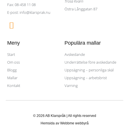
Trosa Kvarn
Fax: 08-458 11 08
Östra Långgatan 87
E-post: info@klarsprak.nu
F
a
c
Meny
Populära mallar
e
Start
Avskedande
b
Om oss
Underrättelse före avskedande
o
Blogg
Uppsägning – personliga skäl
o
Mallar
Uppsägning – arbetsbrist
k
Kontakt
Varning
© 2026 AB Klarspråk | All rights reserved
Hemsida av
Webbme webbyrå