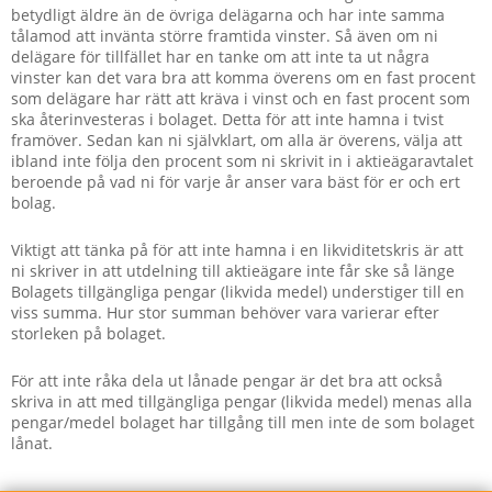
betydligt äldre än de övriga delägarna och har inte samma
tålamod att invänta större framtida vinster. Så även om ni
delägare för tillfället har en tanke om att inte ta ut några
vinster kan det vara bra att komma överens om en fast procent
som delägare har rätt att kräva i vinst och en fast procent som
ska återinvesteras i bolaget. Detta för att inte hamna i tvist
framöver. Sedan kan ni självklart, om alla är överens, välja att
ibland inte följa den procent som ni skrivit in i aktieägaravtalet
beroende på vad ni för varje år anser vara bäst för er och ert
bolag.
Viktigt att tänka på för att inte hamna i en likviditetskris är att
ni skriver in att utdelning till aktieägare inte får ske så länge
Bolagets tillgängliga pengar (likvida medel) understiger till en
viss summa. Hur stor summan behöver vara varierar efter
storleken på bolaget.
För att inte råka dela ut lånade pengar är det bra att också
skriva in att med tillgängliga pengar (likvida medel) menas alla
pengar/medel bolaget har tillgång till men inte de som bolaget
lånat.