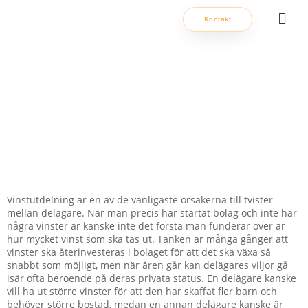
Hoppa
Kontakt
till
innehåll
Om oss
Vinstutdelning
Vinstutdelning är en av de vanligaste orsakerna till tvister
mellan delägare. När man precis har startat bolag och inte har
några vinster är kanske inte det första man funderar över är
hur mycket vinst som ska tas ut. Tanken är många gånger att
vinster ska återinvesteras i bolaget för att det ska växa så
snabbt som möjligt, men när åren går kan delägares viljor gå
isär ofta beroende på deras privata status. En delägare kanske
vill ha ut större vinster för att den har skaffat fler barn och
behöver större bostad, medan en annan delägare kanske är