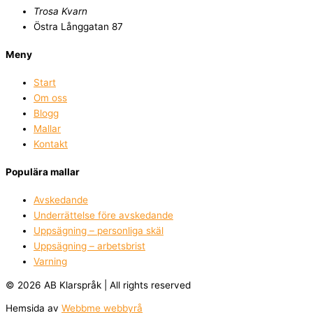
Trosa Kvarn
Östra Långgatan 87
Meny
Start
Om oss
Blogg
Mallar
Kontakt
Populära mallar
Avskedande
Underrättelse före avskedande
Uppsägning – personliga skäl
Uppsägning – arbetsbrist
Varning
© 2026 AB Klarspråk | All rights reserved
Hemsida av
Webbme webbyrå