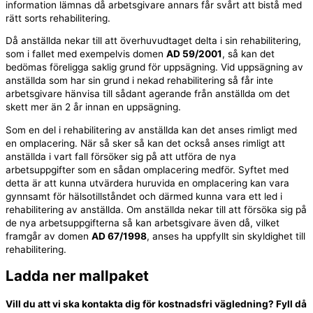
information lämnas då arbetsgivare annars får svårt att bistå med
rätt sorts rehabilitering.
Då anställda nekar till att överhuvudtaget delta i sin rehabilitering,
som i fallet med exempelvis domen
AD 59/2001
, så kan det
bedömas föreligga saklig grund för uppsägning. Vid uppsägning av
anställda som har sin grund i nekad rehabilitering så får inte
arbetsgivare hänvisa till sådant agerande från anställda om det
skett mer än 2 år innan en uppsägning.
Som en del i rehabilitering av anställda kan det anses rimligt med
en omplacering. När så sker så kan det också anses rimligt att
anställda i vart fall försöker sig på att utföra de nya
arbetsuppgifter som en sådan omplacering medför. Syftet med
detta är att kunna utvärdera huruvida en omplacering kan vara
gynnsamt för hälsotillståndet och därmed kunna vara ett led i
rehabilitering av anställda. Om anställda nekar till att försöka sig på
de nya arbetsuppgifterna så kan arbetsgivare även då, vilket
framgår av domen
AD 67/1998
, anses ha uppfyllt sin skyldighet till
rehabilitering.
Ladda ner mallpaket
Vill du att vi ska kontakta dig för kostnadsfri vägledning? Fyll då